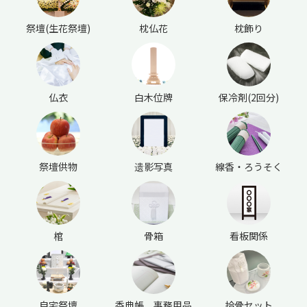
祭壇(生花祭壇)
枕仏花
枕飾り
仏衣
白木位牌
保冷剤(2回分)
祭壇供物
遗影写真
線香・ろうそく
棺
骨箱
看板関係
自宅祭壇
香典帳、事務用品
拾骨セット