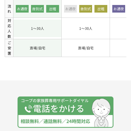
流
お通夜
告別式
出棺
お通夜
告別式
出棺
お通夜
れ
対
応
1〜30人
1〜30人
1
人
数
ご
安
斎場/自宅
斎場/自宅
置