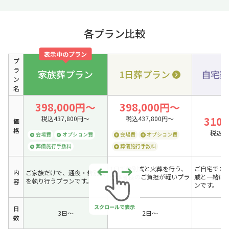
各プラン比較
表示中のプラン
プ
ラ
家族葬プラン
1日葬プラン
自宅葬
ン
名
398,000円〜
398,000円〜
税込437,800円〜
税込437,800円〜
310
価
格
税込34
会場費
オプション費
会場費
オプション費
葬儀施行手数料
葬儀施行手数料
1日で告別式と火葬を行う、
ご自宅でご
内
ご家族だけで、通夜・告別式
会葬者様のご負担が軽いプラ
戚と一緒に
を執り行うプランです。
容
ンです。
ンです。
日
3日〜
2日〜
数