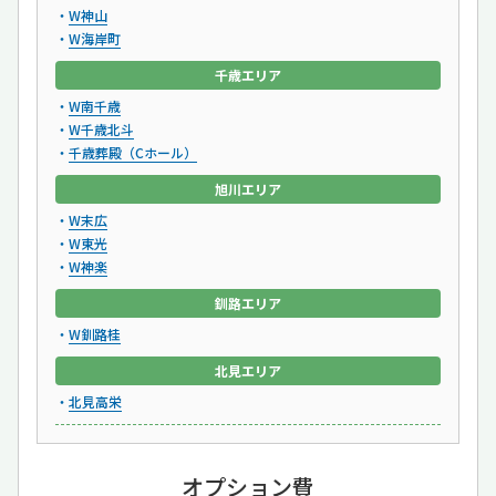
W神山
W海岸町
千歳エリア
W南千歳
W千歳北斗
千歳葬殿（Cホール）
旭川エリア
W末広
W東光
W神楽
釧路エリア
W釧路桂
北見エリア
北見高栄
オプション費