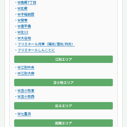
W南郷7丁目
W北郷
W手稲前田
W発寒
W豊平橋
W北12
W大谷地
フリエホール月寒（陽光/澄光/月光）
フリエホールしんことに
江別エリア
W江別中央
W江別大麻
苫小牧エリア
W苫小牧東
W苫小牧西
北斗エリア
W七重浜
函館エリア