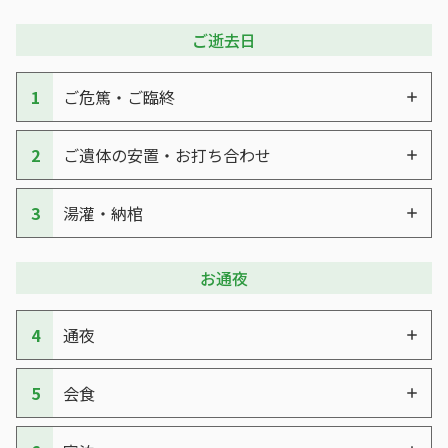
ご逝去日
1
ご危篤・ご臨終
2
ご遺体の安置・お打ち合わせ
3
湯灌・納棺
お通夜
4
通夜
5
会食