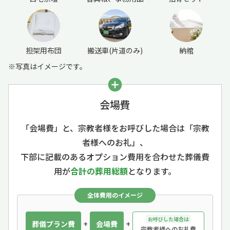
担架用布団
搬送車(片道のみ)
納棺
※写真はイメージです。
会場費
「会場費」と、宗教者様をお呼びした場合は「宗教
者様へのお礼」、
下部に記載のあるオプション費用を合わせた葬儀費
用が
合計の葬用総額
となります。
全体費用のイメージ
お呼びした場合は
葬儀プラン費
+
会場費
+
宗教者様へのお礼費