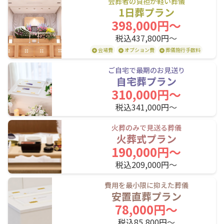
峰延駅
光珠内駅
美唄駅
小樽市
会葬者の負担が軽い葬儀
1日葬プラン
深川駅
納内駅
近文駅
398,000円〜
旭川駅
税込437,800円〜
会場費
オプション費
葬儀施行手数料
JR室蘭本線(長万部・室蘭～苫小牧)
ご自宅で最期のお見送り
自宅葬プラン
東室蘭駅
鷲別駅
幌別駅
310,000円〜
税込341,000円〜
糸井駅
青葉駅
苫小牧駅
火葬のみで見送る葬儀
JR室蘭本線(苫小牧～岩見沢)
火葬式プラン
190,000円〜
苫小牧駅
沼ノ端駅
遠浅駅
税込209,000円〜
早来駅
安平駅
栗沢駅
費用を最小限に抑えた葬儀
安置直葬プラン
志文駅
岩見沢駅
78,000円〜
税込85,800円〜