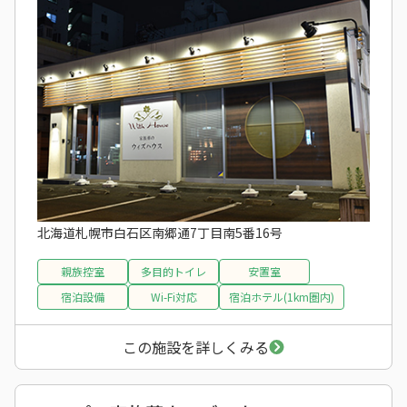
北海道札幌市白石区南郷通7丁目南5番16号
親族控室
多目的トイレ
安置室
宿泊設備
Wi-Fi対応
宿泊ホテル(1km圏内)
この施設を詳しくみる