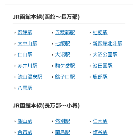
JR函館本線(函館～長万部)
釧路エリア
函館駅
五稜郭駅
桔梗駅
釧路市
白糠町
釧路郡釧路町
大中山駅
七飯駅
新函館北斗駅
オホーツクエリア
仁山駅
大沼駅
大沼公園駅
赤井川駅
駒ケ岳駅
池田園駅
北見市
網走市
流山温泉駅
銚子口駅
鹿部駅
渡島エリア
八雲駅
北斗市
函館市
木古内町
JR函館本線(長万部～小樽)
八雲町
銀山駅
然別駅
仁木駅
宗谷エリア
余市駅
蘭島駅
塩谷駅