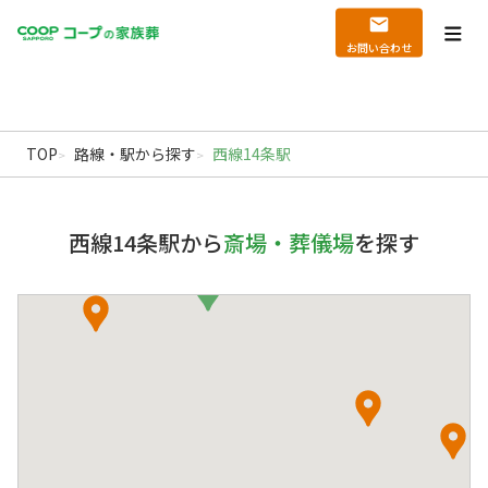
echo '
'; echo '
';
Warning
: file_get_contents(): Filename cannot be empty in
/home/hatanophoto/coop-
kazokusou.jp/public_html/wp_new/wp-content/themes/coop/functions.php
on
お問い合わせ
北海道の葬儀・家族葬ならコープの家族葬｜札幌
line
789
TOP
路線・駅から探す
西線14条駅
西線14条駅から
斎場・葬儀場
を探す