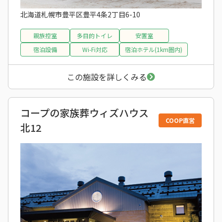
北海道札幌市豊平区豊平4条2丁目6-10
親族控室
多目的トイレ
安置室
宿泊設備
Wi-Fi対応
宿泊ホテル(1km圏内)
この施設を詳しくみる
コープの家族葬ウィズハウス
COOP直営
北12