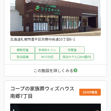
北海道札幌市豊平区月寒中央通10丁目6-1
親族控室
多目的トイレ
安置室
宿泊設備
Wi-Fi対応
宿泊ホテル(2km圏内)
この施設を詳しくみる
コープの家族葬ウィズハウス
COOP直営
南郷7丁目