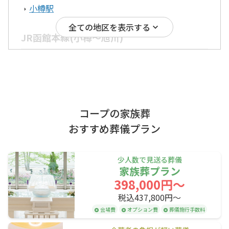
小樽駅
稚内市
全ての地区を表示する
JR函館本線(小樽～旭川)
根室エリア
小樽駅
南小樽駅
小樽築港駅
根室市
中標津町
朝里駅
銭函駅
ほしみ駅
十勝エリア
星置駅
稲穂駅
手稲駅
コープの家族葬
稲積公園駅
発寒駅
発寒中央駅
帯広市
おすすめ葬儀プラン
琴似駅
桑園駅
札幌駅
上川エリア
苗穂駅
白石駅
厚別駅
少人数で見送る葬儀
家族葬プラン
森林公園駅
大麻駅
野幌駅
旭川市
398,000円〜
高砂駅
江別駅
豊幌駅
税込437,800円〜
後志エリア
幌向駅
上幌向駅
岩見沢駅
会場費
オプション費
葬儀施行手数料