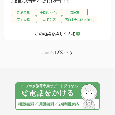
北海道札幌市南区川沿12条2丁目2-1
親族控室
多目的トイレ
安置室
宿泊設備
Wi-Fi対応
宿泊ホテル(2km圏内)
この施設を詳しくみる
次へ
前へ
1
2