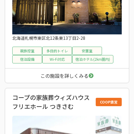
北海道札幌市東区北12条東13丁目2-28
親族控室
多目的トイレ
安置室
宿泊設備
Wi-Fi対応
宿泊ホテル(2km圏内)
この施設を詳しくみる
コープの家族葬ウィズハウス
COOP直営
フリエホール つきさむ