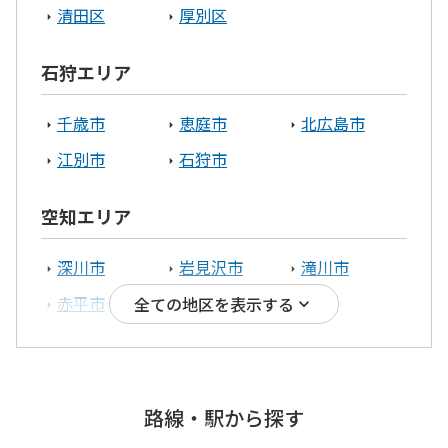
清田区
厚別区
石狩エリア
千歳市
恵庭市
北広島市
江別市
石狩市
空知エリア
深川市
岩見沢市
滝川市
赤平市
三笠市
全ての地区を表示する
胆振エリア
伊達市
苫小牧市
室蘭市
路線・駅から探す
安平町