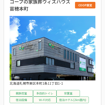
コープの家族葬ウィズハウス
COOP直営
苗穂本町
北海道札幌市東区本町1条11丁目1-1
親族控室
多目的トイレ
安置室
宿泊設備
Wi-Fi対応
宿泊ホテル(2km圏内)