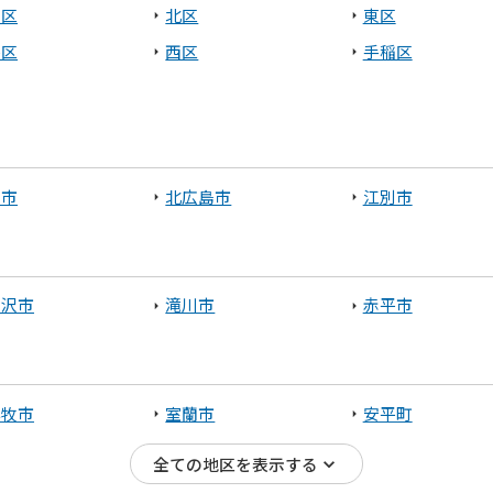
央区
北区
東区
平区
西区
手稲区
庭市
北広島市
江別市
見沢市
滝川市
赤平市
小牧市
室蘭市
安平町
全ての地区を表示する