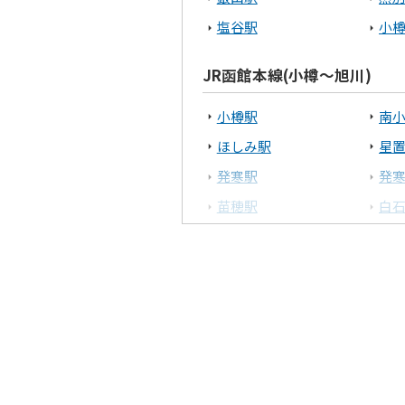
十勝エリア
塩谷駅
小
帯広市
JR函館本線(小樽～旭川)
上川エリア
小樽駅
南
ほしみ駅
星
旭川市
発寒駅
発
後志エリア
苗穂駅
白
野幌駅
高
小樽市
上幌向駅
岩
深川駅
納
JR室蘭本線(長万部・室蘭～
東室蘭駅
鷲