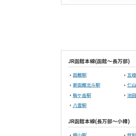
釧路市
白
オホーツクエリア
北見市
網
渡島エリア
JR函館本線(函館～長万部)
北斗市
函
函館駅
五
宗谷エリア
新函館北斗駅
仁
駒ケ岳駅
池
稚内市
八雲駅
根室エリア
JR函館本線(長万部～小樽)
根室市
中
銀山駅
然