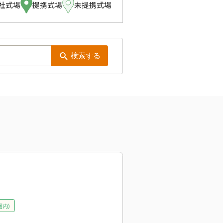
社式場
提携式場
未提携式場
検索する
圏内)