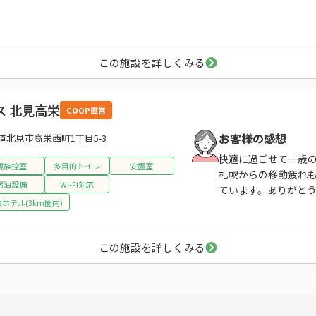
この施設を詳しくみる
 北見高栄
COOP直営
お客様の感想
道北見市高栄西町1丁目5-3
快適に過ごせて一歳
親族控室
多目的トイレ
安置室
札幌からの移動疲れ
宿泊設備
Wi-Fi対応
ています。ありがと
ホテル(3km圏内)
この施設を詳しくみる