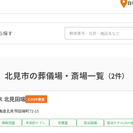
自
ら探す
北見市の葬儀場・斎場一覧
（
2
件）
 北見田端
COOP直営
海道北見市田端町72-15
親族控室
多目的トイレ
安置室
宿泊設備
宿泊ホテル(3km