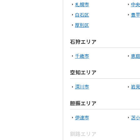
札幌市
中
白石区
豊
厚別区
石狩エリア
千歳市
恵
空知エリア
深川市
岩
胆振エリア
伊達市
苫
釧路エリア