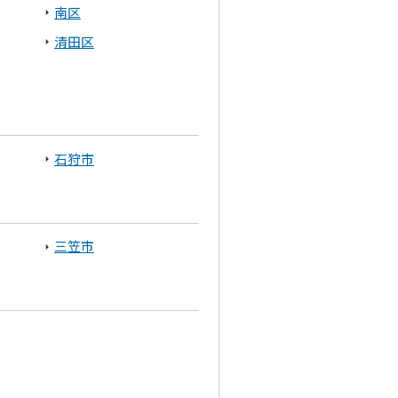
南区
清田区
石狩市
三笠市