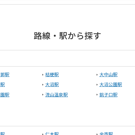
糠町
釧路郡釧路町
路線・駅から探す
走市
館市
木古内町
八雲町
稜郭駅
桔梗駅
大中山駅
山駅
大沼駅
大沼公園駅
田園駅
流山温泉駅
銚子口駅
標津町
別駅
仁木駅
余市駅