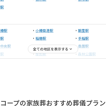
樽駅
小樽駅
小樽築港駅
朝里駅
置駅
稲穂駅
手稲駅
寒中央駅
琴似駅
桑園駅
全ての地区を表示する
石駅
厚別駅
森林公園駅
砂駅
江別駅
豊幌駅
見沢駅
峰延駅
光珠内駅
内駅
近文駅
旭川駅
苫小牧)
コープの家族葬
おすすめ葬儀プラン
別駅
幌別駅
糸井駅