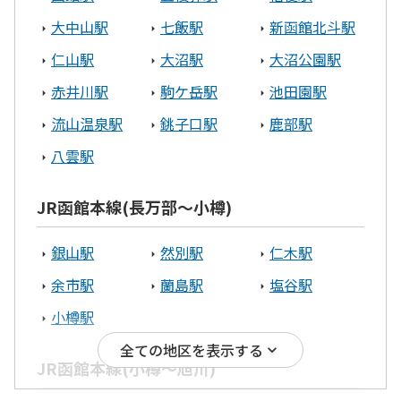
大中山駅
七飯駅
新函館北斗駅
オホーツクエリア
仁山駅
大沼駅
大沼公園駅
赤井川駅
駒ケ岳駅
池田園駅
北見市
網走市
流山温泉駅
銚子口駅
鹿部駅
渡島エリア
八雲駅
北斗市
函館市
木古内町
JR函館本線(長万部～小樽)
八雲町
銀山駅
然別駅
仁木駅
宗谷エリア
余市駅
蘭島駅
塩谷駅
小樽駅
稚内市
全ての地区を表示する
JR函館本線(小樽～旭川)
根室エリア