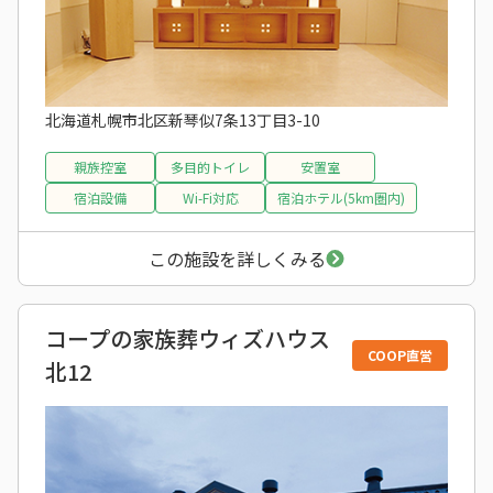
北海道札幌市北区新琴似7条13丁目3-10
親族控室
多目的トイレ
安置室
宿泊設備
Wi-Fi対応
宿泊ホテル(5km圏内)
この施設を詳しくみる
コープの家族葬ウィズハウス
COOP直営
北12