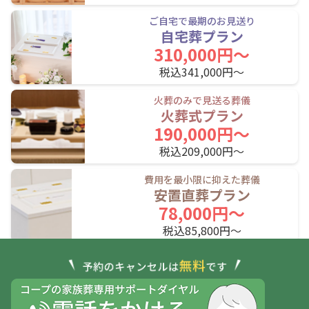
JR室蘭本線(長万部・室蘭～苫小牧)
ご自宅で最期のお見送り
自宅葬プラン
東室蘭駅
鷲別駅
幌別駅
310,000円〜
税込341,000円〜
糸井駅
青葉駅
苫小牧駅
火葬のみで見送る葬儀
JR室蘭本線(苫小牧～岩見沢)
火葬式プラン
190,000円〜
苫小牧駅
沼ノ端駅
遠浅駅
税込209,000円〜
早来駅
安平駅
栗沢駅
費用を最小限に抑えた葬儀
安置直葬プラン
志文駅
岩見沢駅
78,000円〜
税込85,800円〜
JR根室本線(滝川～新得)
平岸駅