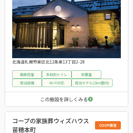
北海道札幌市東区北12条東13丁目2-28
親族控室
多目的トイレ
安置室
宿泊設備
Wi-Fi対応
宿泊ホテル(2km圏内)
この施設を詳しくみる
コープの家族葬ウィズハウス
COOP直営
苗穂本町