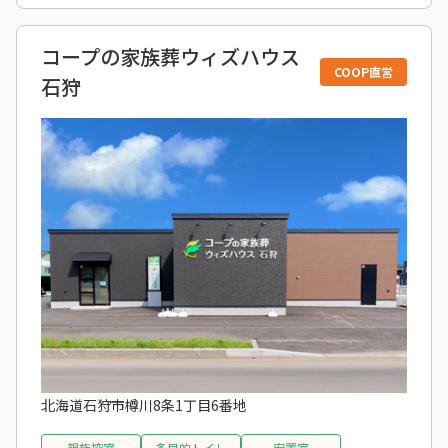
コープの家族葬ウィズハウス
COOP直営
石狩
北海道石狩市樽川8条1丁目6番地
親族控室
多目的トイレ
安置室