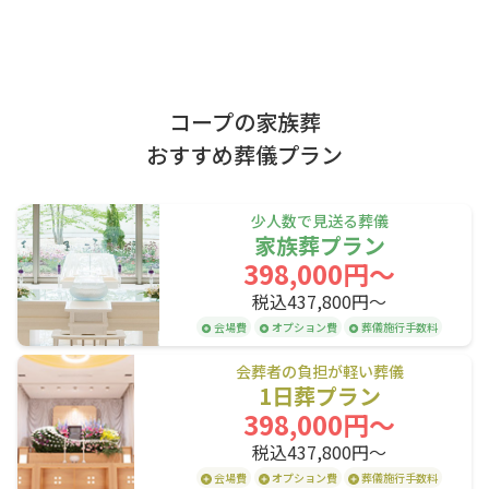
小樽駅
南小樽駅
小樽築港駅
根室市
中標津町
朝里駅
銭函駅
ほしみ駅
十勝エリア
星置駅
稲穂駅
手稲駅
コープの家族葬
稲積公園駅
発寒駅
発寒中央駅
帯広市
おすすめ葬儀プラン
琴似駅
桑園駅
札幌駅
上川エリア
苗穂駅
白石駅
厚別駅
少人数で見送る葬儀
家族葬プラン
森林公園駅
大麻駅
野幌駅
旭川市
398,000円〜
高砂駅
江別駅
豊幌駅
税込437,800円〜
後志エリア
幌向駅
上幌向駅
岩見沢駅
会場費
オプション費
葬儀施行手数料
峰延駅
光珠内駅
美唄駅
小樽市
会葬者の負担が軽い葬儀
1日葬プラン
深川駅
納内駅
近文駅
398,000円〜
旭川駅
税込437,800円〜
会場費
オプション費
葬儀施行手数料