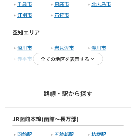
千歳市
恵庭市
北広島市
江別市
石狩市
空知エリア
深川市
岩見沢市
滝川市
赤平市
三笠市
全ての地区を表示する
胆振エリア
伊達市
苫小牧市
室蘭市
路線・駅から探す
安平町
JR函館本線(函館～長万部)
釧路エリア
函館駅
五稜郭駅
桔梗駅
釧路市
白糠町
釧路郡釧路町