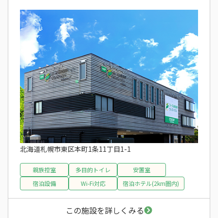
北海道札幌市東区本町1条11丁目1-1
親族控室
多目的トイレ
安置室
宿泊設備
Wi-Fi対応
宿泊ホテル(2km圏内)
この施設を詳しくみる