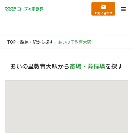
echo '
'; echo '
';
Warning
: file_get_contents(): Filename cannot be empty in
/home/hatanophoto/coop-
kazokusou.jp/public_html/wp_new/wp-content/themes/coop/functions.php
on
お問い合わせ
北海道の葬儀・家族葬ならコープの家族葬｜札幌
line
789
TOP
路線・駅から探す
あいの里教育大駅
あいの里教育大駅から
斎場・葬儀場
を探す