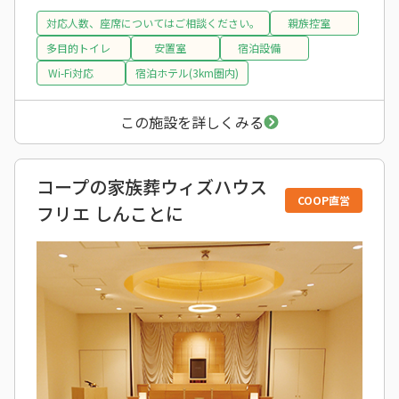
対応人数、座席についてはご相談ください。
親族控室
多目的トイレ
安置室
宿泊設備
Wi-Fi対応
宿泊ホテル(3km圏内)
この施設を詳しくみる
コープの家族葬ウィズハウス
COOP直営
フリエ しんことに