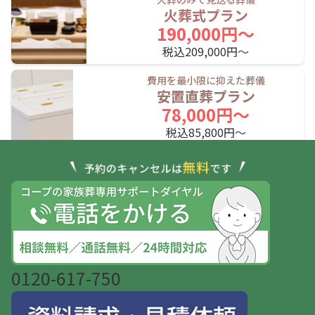
JR室蘭本線(苫小牧～岩見沢)
火葬式プラン
190,000円〜
苫小牧駅
沼ノ端駅
遠浅駅
税込209,000円〜
早来駅
安平駅
栗沢駅
費用を最小限に抑えた葬儀
安置直葬プラン
志文駅
岩見沢駅
78,000円〜
税込85,800円〜
JR根室本線(滝川～新得)
平岸駅
JR根室本線(新得～釧路)
運営法人
個人情報の取り扱い
芽室駅
大成駅
西帯広駅
0120-617-750
柏林台駅
帯広駅
札内駅
© 2025 コープさっぽろ
白糠駅
西庶路駅
庶路駅