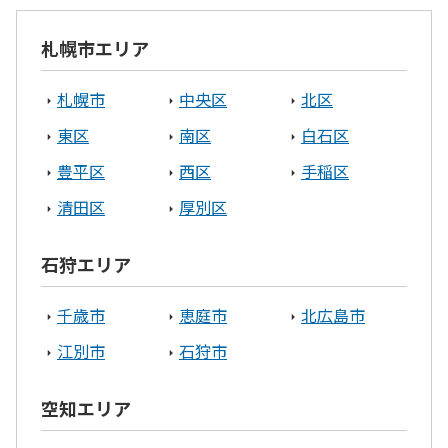
札幌市エリア
札幌市
中央区
北区
東区
南区
白石区
豊平区
西区
手稲区
清田区
厚別区
石狩エリア
千歳市
恵庭市
北広島市
江別市
石狩市
空知エリア