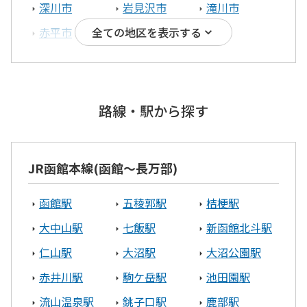
深川市
岩見沢市
滝川市
赤平市
三笠市
全ての地区を表示する
胆振エリア
伊達市
苫小牧市
室蘭市
路線・駅から探す
安平町
JR函館本線(函館～長万部)
釧路エリア
函館駅
五稜郭駅
桔梗駅
釧路市
白糠町
釧路郡釧路町
大中山駅
七飯駅
新函館北斗駅
オホーツクエリア
仁山駅
大沼駅
大沼公園駅
赤井川駅
駒ケ岳駅
池田園駅
北見市
網走市
流山温泉駅
銚子口駅
鹿部駅