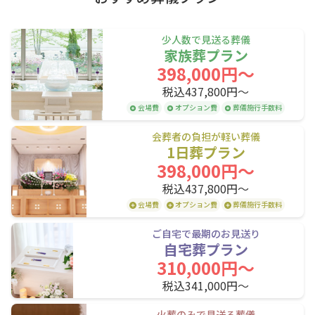
琴似駅
桑園駅
札幌駅
上川エリア
苗穂駅
白石駅
厚別駅
少人数で見送る葬儀
家族葬プラン
森林公園駅
大麻駅
野幌駅
旭川市
398,000円〜
高砂駅
江別駅
豊幌駅
税込437,800円〜
後志エリア
幌向駅
上幌向駅
岩見沢駅
会場費
オプション費
葬儀施行手数料
峰延駅
光珠内駅
美唄駅
小樽市
会葬者の負担が軽い葬儀
1日葬プラン
深川駅
納内駅
近文駅
398,000円〜
旭川駅
税込437,800円〜
会場費
オプション費
葬儀施行手数料
JR室蘭本線(長万部・室蘭～苫小牧)
ご自宅で最期のお見送り
自宅葬プラン
東室蘭駅
鷲別駅
幌別駅
310,000円〜
税込341,000円〜
糸井駅
青葉駅
苫小牧駅
火葬のみで見送る葬儀