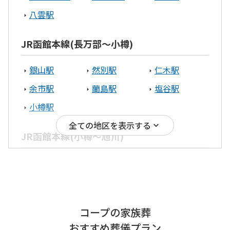
渡島エリア
八雲駅
北斗市
函館市
木古内町
JR函館本線(長万部～小樽)
八雲町
銀山駅
然別駅
仁木駅
宗谷エリア
余市駅
蘭島駅
塩谷駅
小樽駅
稚内市
全ての地区を表示する
JR函館本線(小樽～旭川)
根室エリア
小樽駅
南小樽駅
小樽築港駅
根室市
中標津町
朝里駅
銭函駅
ほしみ駅
十勝エリア
星置駅
稲穂駅
手稲駅
コープの家族葬
稲積公園駅
発寒駅
発寒中央駅
帯広市
おすすめ葬儀プラン