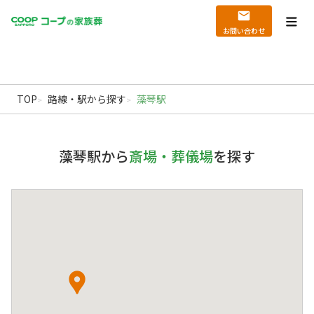
echo '
'; echo '
';
Warning
: file_get_contents(): Filename cannot be empty in
/home/hatanophoto/coop-
kazokusou.jp/public_html/wp_new/wp-content/themes/coop/functions.php
on
お問い合わせ
北海道の葬儀・家族葬ならコープの家族葬｜札幌
line
789
TOP
路線・駅から探す
藻琴駅
藻琴駅から
斎場・葬儀場
を探す