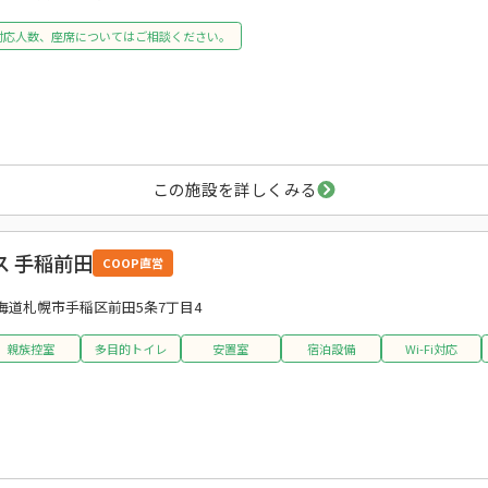
対応人数、座席についてはご相談ください。
この施設を詳しくみる
 手稲前田
COOP直営
海道札幌市手稲区前田5条7丁目4
親族控室
多目的トイレ
安置室
宿泊設備
Wi-Fi対応