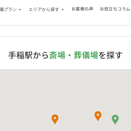
jp/public_html/wp_new/wp-content/themes/coop/functions.php
on line
789
お客様の声
お役立ちコラム
儀プラン
エリアから探す
全道90斎場以上で対応
手稲駅から
斎場・葬儀場
を探す