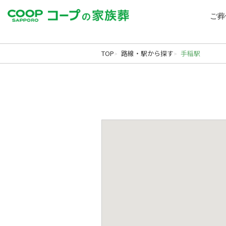
echo '
'; echo '
';
Warning
: file_get_contents(): Filename cannot be empty in
/home/hatanophoto/coop-kazokusou.
ご葬
北海道の葬儀・家族葬ならコープの家族葬｜札幌ほか
TOP
路線・駅から探す
手稲駅