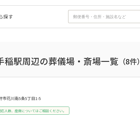
ら探す
手稲駅周辺の葬儀場・斎場一覧
（
8
件
狩市花川南5条5丁目1-5
対応人数、座席についてはご相談ください。