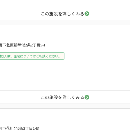
この施設を詳しくみる
幌市北区新琴似2条2丁目5-1
対応人数、座席についてはご相談ください。
この施設を詳しくみる
狩市花川北6条2丁目143