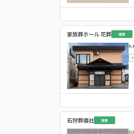
家族葬ホール 花葬
提携
札
石狩葬儀社
提携
石