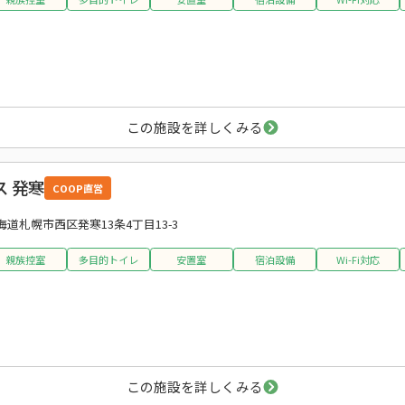
この施設を詳しくみる
 発寒
COOP直営
海道札幌市西区発寒13条4丁目13-3
親族控室
多目的トイレ
安置室
宿泊設備
Wi-Fi対応
この施設を詳しくみる