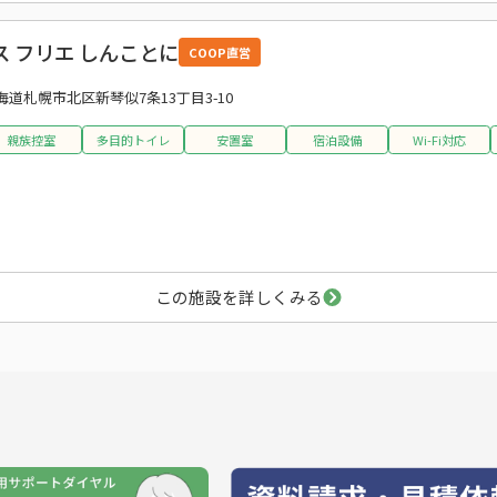
 フリエ しんことに
COOP直営
海道札幌市北区新琴似7条13丁目3-10
親族控室
多目的トイレ
安置室
宿泊設備
Wi-Fi対応
この施設を詳しくみる