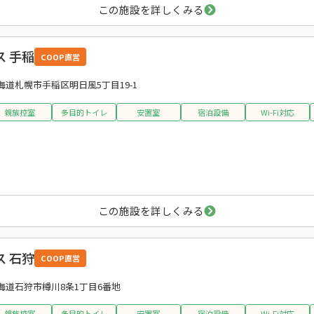
この施設を詳しくみる
 手稲
COOP直営
海道札幌市手稲区明日風5丁目19-1
親族控室
多目的トイレ
安置室
宿泊設備
Wi-Fi対応
この施設を詳しくみる
 石狩
COOP直営
海道石狩市樽川8条1丁目6番地
親族控室
多目的トイレ
安置室
宿泊設備
Wi-Fi対応