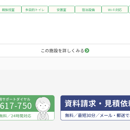
親族控室
多目的トイレ
安置室
宿泊設備
Wi-Fi対応
この施設を詳しくみる
-617-750