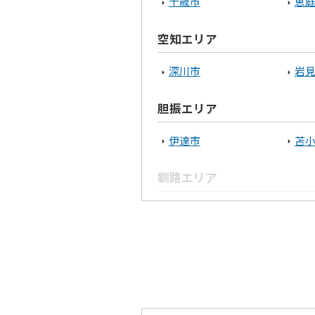
千歳市
恵
空知エリア
深川市
岩
胆振エリア
伊達市
苫
釧路エリア
釧路市
白
オホーツクエリア
北見市
網