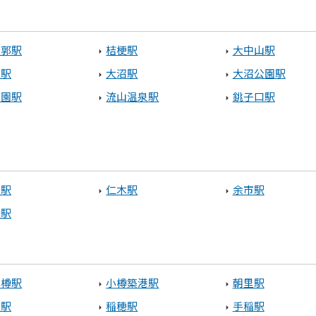
館市
木古内町
八雲町
稜郭駅
桔梗駅
大中山駅
山駅
大沼駅
大沼公園駅
田園駅
流山温泉駅
銚子口駅
標津町
別駅
仁木駅
余市駅
樽駅
小樽駅
小樽築港駅
朝里駅
置駅
稲穂駅
手稲駅