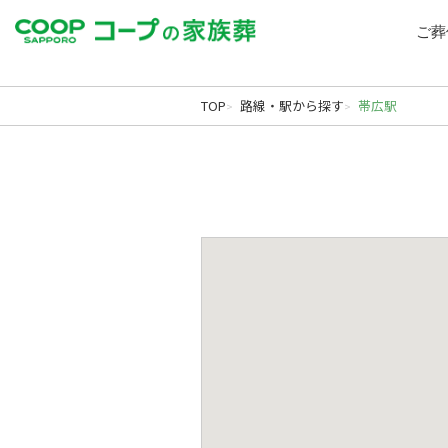
echo '
'; echo '
';
Warning
: file_get_contents(): Filename cannot be empty in
/home/hatanophoto/coop-kazokusou.
ご葬
北海道の葬儀・家族葬ならコープの家族葬｜札幌ほか
TOP
路線・駅から探す
帯広駅