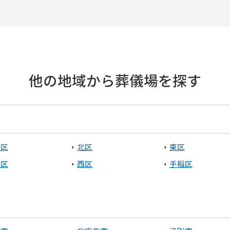
他の地域から葬儀場を探す
央区
北区
東区
平区
西区
手稲区