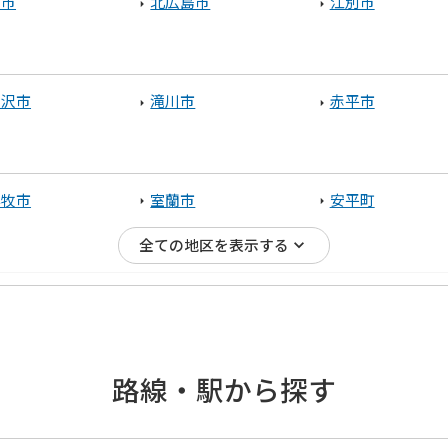
庭市
北広島市
江別市
見沢市
滝川市
赤平市
小牧市
室蘭市
安平町
全ての地区を表示する
糠町
釧路郡釧路町
路線・駅から探す
走市