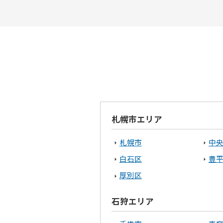
札幌市エリア
札幌市
中
白石区
豊
厚別区
石狩エリア