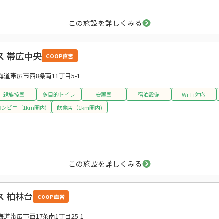
この施設を詳しくみる
 帯広中央
COOP直営
海道帯広市西8条南11丁目5-1
親族控室
多目的トイレ
安置室
宿泊設備
Wi-Fi対応
コンビニ（1km圏内)
飲食店（1km圏内)
この施設を詳しくみる
 柏林台
COOP直営
海道帯広市西17条南1丁目25-1