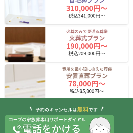
自宅葬プラン
310,000円〜
糸井駅
青葉駅
苫小牧駅
税込341,000円〜
JR室蘭本線(苫小牧～岩見沢)
火葬のみで見送る葬儀
火葬式プラン
苫小牧駅
沼ノ端駅
遠浅駅
190,000円〜
早来駅
安平駅
栗沢駅
税込209,000円〜
志文駅
岩見沢駅
費用を最小限に抑えた葬儀
安置直葬プラン
JR根室本線(滝川～新得)
78,000円〜
税込85,800円〜
平岸駅
JR根室本線(新得～釧路)
芽室駅
大成駅
西帯広駅