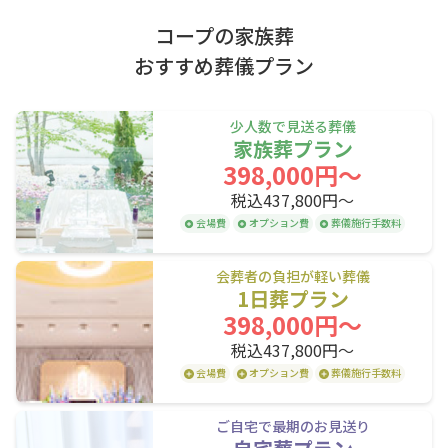
星置駅
稲穂駅
手稲駅
コープの家族葬
稲積公園駅
発寒駅
発寒中央駅
帯広市
おすすめ葬儀プラン
琴似駅
桑園駅
札幌駅
上川エリア
苗穂駅
白石駅
厚別駅
少人数で見送る葬儀
家族葬プラン
森林公園駅
大麻駅
野幌駅
旭川市
398,000円〜
高砂駅
江別駅
豊幌駅
税込437,800円〜
後志エリア
幌向駅
上幌向駅
岩見沢駅
会場費
オプション費
葬儀施行手数料
峰延駅
光珠内駅
美唄駅
小樽市
会葬者の負担が軽い葬儀
1日葬プラン
深川駅
納内駅
近文駅
398,000円〜
旭川駅
税込437,800円〜
会場費
オプション費
葬儀施行手数料
JR室蘭本線(長万部・室蘭～苫小牧)
ご自宅で最期のお見送り
東室蘭駅
鷲別駅
幌別駅