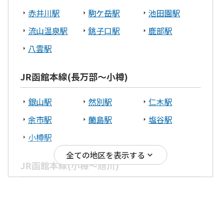
赤井川駅
駒ケ岳駅
池田園駅
北見市
網走市
流山温泉駅
銚子口駅
鹿部駅
渡島エリア
八雲駅
北斗市
函館市
木古内町
JR函館本線(長万部～小樽)
八雲町
銀山駅
然別駅
仁木駅
宗谷エリア
余市駅
蘭島駅
塩谷駅
小樽駅
稚内市
全ての地区を表示する
JR函館本線(小樽～旭川)
根室エリア
小樽駅
南小樽駅
小樽築港駅
根室市
中標津町
朝里駅
銭函駅
ほしみ駅
十勝エリア