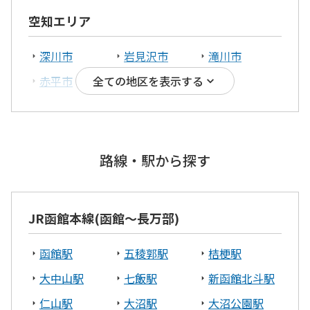
空知エリア
深川市
岩見沢市
滝川市
赤平市
三笠市
全ての地区を表示する
胆振エリア
伊達市
苫小牧市
室蘭市
路線・駅から探す
安平町
JR函館本線(函館～長万部)
釧路エリア
函館駅
五稜郭駅
桔梗駅
釧路市
白糠町
釧路郡釧路町
大中山駅
七飯駅
新函館北斗駅
オホーツクエリア
仁山駅
大沼駅
大沼公園駅