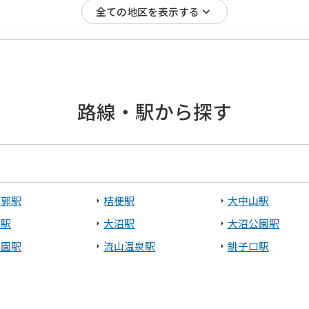
全ての地区を表示する
糠町
釧路郡釧路町
路線・駅から探す
走市
館市
木古内町
八雲町
稜郭駅
桔梗駅
大中山駅
山駅
大沼駅
大沼公園駅
田園駅
流山温泉駅
銚子口駅