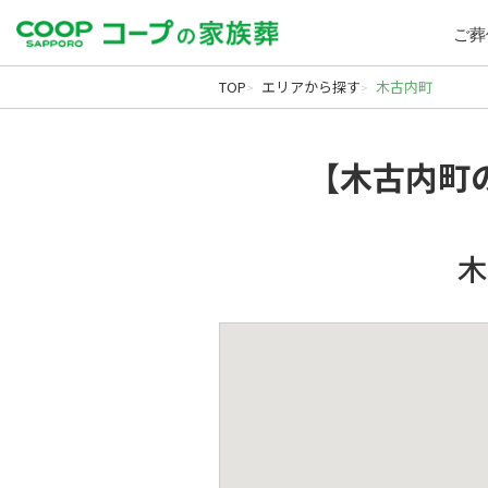
ご葬
TOP
エリアから探す
木古内町
【木古内町
木