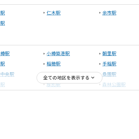
標津町
別駅
仁木駅
余市駅
樽駅
小樽駅
小樽築港駅
朝里駅
置駅
稲穂駅
手稲駅
寒中央駅
琴似駅
桑園駅
全ての地区を表示する
石駅
厚別駅
森林公園駅
砂駅
江別駅
豊幌駅
見沢駅
峰延駅
光珠内駅
内駅
近文駅
旭川駅
苫小牧)