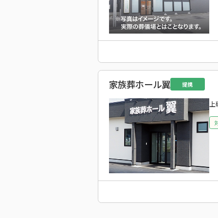
家族葬ホール翼
提携
上