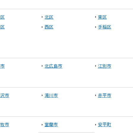
央区
北区
東区
平区
西区
手稲区
庭市
北広島市
江別市
見沢市
滝川市
赤平市
小牧市
室蘭市
安平町