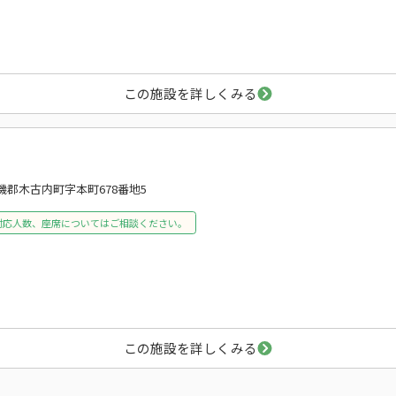
この施設を詳しくみる
磯郡木古内町字本町678番地5
対応人数、座席についてはご相談ください。
この施設を詳しくみる