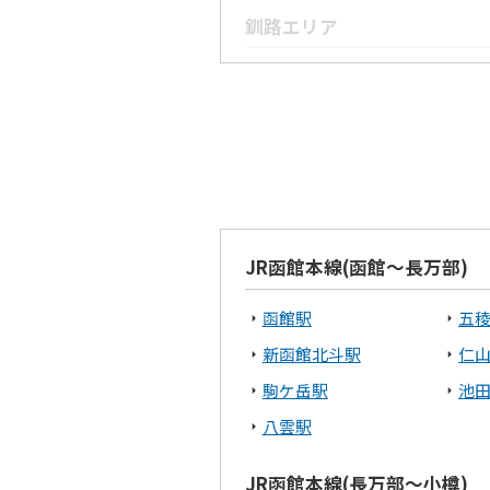
釧路エリア
釧路市
白
オホーツクエリア
北見市
網
渡島エリア
JR函館本線(函館～長万部)
北斗市
函
函館駅
五
宗谷エリア
新函館北斗駅
仁
駒ケ岳駅
池
稚内市
八雲駅
根室エリア
JR函館本線(長万部～小樽)