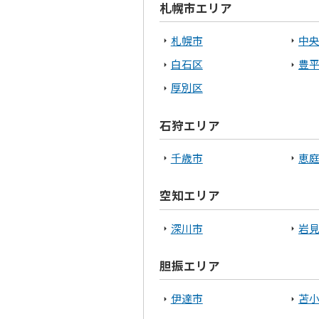
札幌市エリア
札幌市
中
白石区
豊
厚別区
石狩エリア
千歳市
恵
空知エリア
深川市
岩
胆振エリア
伊達市
苫