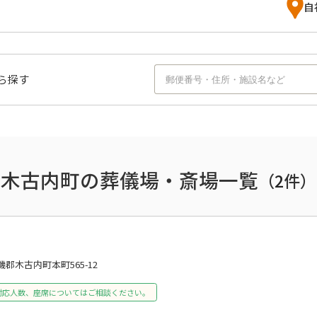
自
ら探す
木古内町の葬儀場・斎場一覧
（
2
件）
磯郡木古内町本町565-12
対応人数、座席についてはご相談ください。