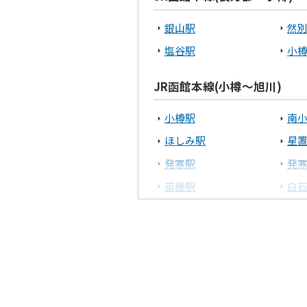
根室市
中
銀山駅
然
十勝エリア
塩谷駅
小
帯広市
JR函館本線(小樽～旭川)
上川エリア
小樽駅
南
ほしみ駅
星
旭川市
発寒駅
発
後志エリア
苗穂駅
白
野幌駅
高
小樽市
上幌向駅
岩
深川駅
納
JR室蘭本線(長万部・室蘭～