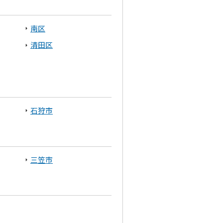
南区
清田区
石狩市
三笠市