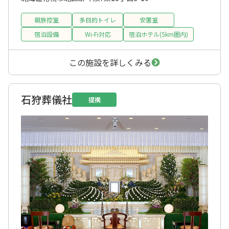
親族控室
多目的トイレ
安置室
宿泊設備
Wi-Fi対応
宿泊ホテル(5km圏内)
この施設を詳しくみる
石狩葬儀社
提携