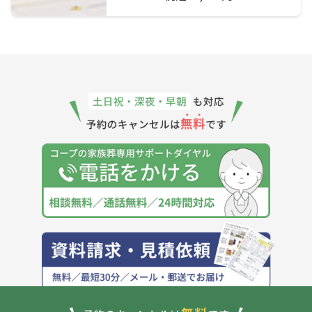
JR石勝線
南千歳駅
JR日高本線
苫小牧駅
勇払駅
JR札沼線
札幌駅
桑園駅
八軒駅
新川駅
新琴似駅
太平駅
百合が原駅
篠路駅
拓北駅
あいの里教育
あいの里公園
大駅
駅