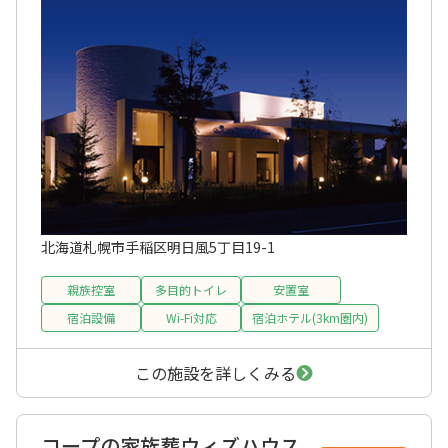
北海道札幌市手稲区明日風5丁目19-1
親族控室
多目的トイレ
安置室
宿泊設備
Wi-Fi対応
宿泊ホテル(3km圏内)
この施設を詳しくみる
コープの家族葬ウィズハウス