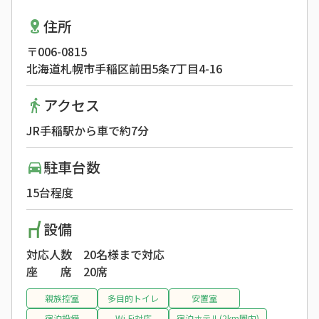
住所
〒006-0815
北海道札幌市手稲区前田5条7丁目4-16
アクセス
JR手稲駅から車で約7分
駐車台数
15台程度
設備
対応人数
20名様まで対応
座 席
20席
親族控室
多目的トイレ
安置室
宿泊設備
Wi-Fi対応
宿泊ホテル(2km圏内)