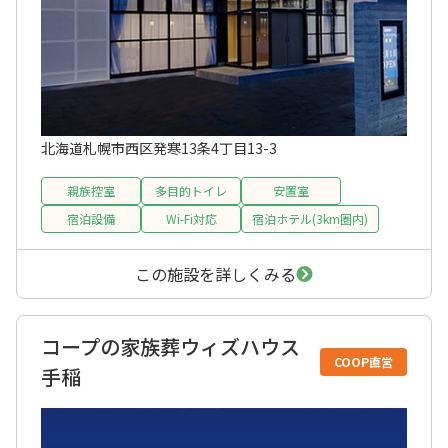
北海道札幌市西区発寒13条4丁目13-3
親族控室
多目的トイレ
安置室
宿泊設備
Wi-Fi対応
宿泊ホテル(3km圏内)
この施設を詳しくみる
コープの家族葬ウィズハウス
COOP直営
手稲