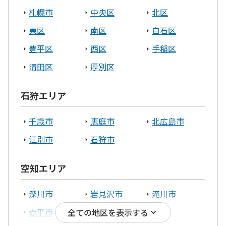
札幌市
中央区
北区
東区
南区
白石区
豊平区
西区
手稲区
清田区
厚別区
石狩エリア
千歳市
恵庭市
北広島市
江別市
石狩市
空知エリア
深川市
岩見沢市
滝川市
赤平市
三笠市
全ての地区を表示する