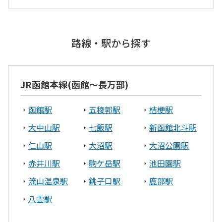
胆振エリア
伊達市
苫小牧市
室蘭市
路線・駅から探す
安平町
JR函館本線(函館～長万部)
釧路エリア
函館駅
五稜郭駅
桔梗駅
釧路市
白糠町
釧路郡釧路町
大中山駅
七飯駅
新函館北斗駅
オホーツクエリア
仁山駅
大沼駅
大沼公園駅
赤井川駅
駒ケ岳駅
池田園駅
北見市
網走市
流山温泉駅
銚子口駅
鹿部駅
渡島エリア
八雲駅
北斗市
函館市
木古内町