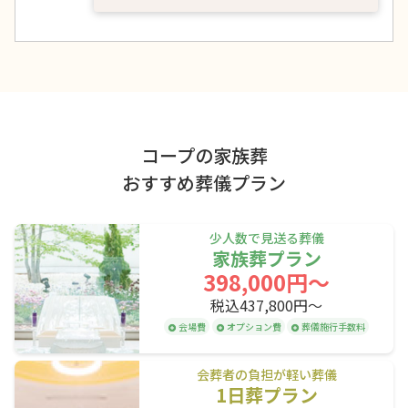
早来駅
安平駅
栗沢駅
志文駅
岩見沢駅
JR根室本線(滝川～新得)
コープの家族葬
平岸駅
おすすめ葬儀プラン
JR根室本線(新得～釧路)
少人数で見送る葬儀
芽室駅
大成駅
家族葬プラン
西帯広駅
398,000円〜
柏林台駅
帯広駅
札内駅
税込437,800円〜
白糠駅
西庶路駅
庶路駅
会場費
オプション費
葬儀施行手数料
大楽毛駅
新大楽毛駅
新富士駅
会葬者の負担が軽い葬儀
釧路駅
1日葬プラン