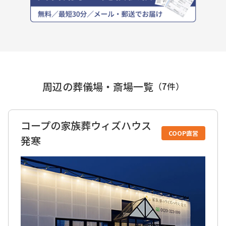
周辺の葬儀場・斎場一覧
（
7
件）
コープの家族葬ウィズハウス
COOP直営
発寒