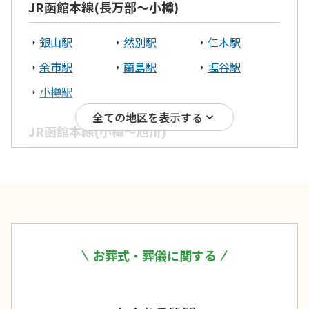
JR函館本線(長万部～小樽)
八雲町
銀山駅
然別駅
仁木駅
宗谷エリア
余市駅
蘭島駅
塩谷駅
小樽駅
稚内市
全ての地区を表示する
JR函館本線(小樽～旭川)
根室エリア
小樽駅
南小樽駅
小樽築港駅
根室市
中標津町
朝里駅
銭函駅
ほしみ駅
十勝エリア
星置駅
稲穂駅
手稲駅
稲積公園駅
発寒駅
発寒中央駅
帯広市
お葬式・葬儀に関する
琴似駅
桑園駅
札幌駅
上川エリア
苗穂駅
白石駅
厚別駅