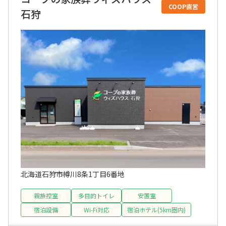
COOP直営
石狩
北海道石狩市樽川8条1丁目6番地
親族控室
多目的トイレ
安置室
宿泊設備
Wi-Fi対応
宿泊ホテル(5km圏内)