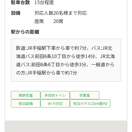
駐車台数
15台程度
設備
対応人数
20名様まで対応
座席
20席
駅からの距離
鉄道:JR手稲駅下車から車で約7分、バス:JR北
海道バス前田6条10丁目から徒歩14分、JR北海
道バス:前田6条6丁目から徒歩3分、一般道から
の方:JR手稲駅から車で約7分
親族控室
多目的トイレ
安置室
宿泊設備
Wi-Fi対応
宿泊ホテル(2km圏内)