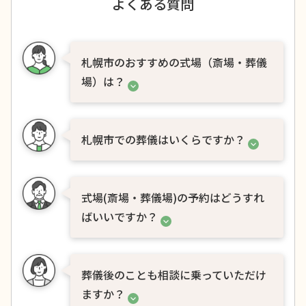
よくある質問
森林公園駅
大麻駅
野幌駅
旭川市
高砂駅
江別駅
豊幌駅
後志エリア
幌向駅
上幌向駅
岩見沢駅
札幌市のおすすめの式場（斎場・葬儀
峰延駅
光珠内駅
美唄駅
場）は？
小樽市
深川駅
納内駅
近文駅
旭川駅
札幌市での葬儀はいくらですか？
JR室蘭本線(長万部・室蘭～苫小牧)
式場(斎場・葬儀場)の予約はどうすれ
東室蘭駅
鷲別駅
幌別駅
ばいいですか？
糸井駅
青葉駅
苫小牧駅
JR室蘭本線(苫小牧～岩見沢)
葬儀後のことも相談に乗っていただけ
ますか？
苫小牧駅
沼ノ端駅
遠浅駅