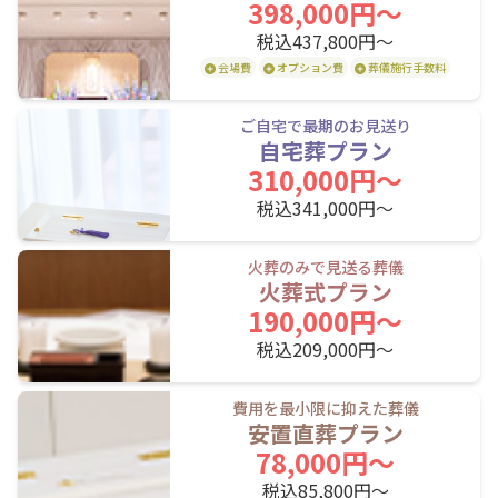
398,000円〜
花咲線
税込437,800円〜
会場費
オプション費
葬儀施行手数料
釧路駅
東釧路駅
武佐駅
ご自宅で最期のお見送り
別保駅
自宅葬プラン
310,000円〜
JR千歳線
税込341,000円〜
苫小牧駅
沼ノ端駅
植苗駅
火葬のみで見送る葬儀
火葬式プラン
新千歳空港駅
南千歳駅
千歳駅
190,000円〜
サッポロビー
長都駅
恵庭駅
税込209,000円〜
ル庭園駅
恵み野駅
島松駅
北広島駅
費用を最小限に抑えた葬儀
安置直葬プラン
上野幌駅
新札幌駅
平和駅
78,000円〜
白石駅
苗穂駅
札幌駅
税込85,800円〜