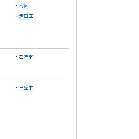
南区
清田区
石狩市
三笠市