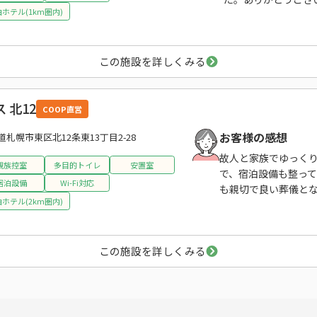
ホテル(1km圏内)
この施設を詳しくみる
 北12
COOP直営
お客様の感想
道札幌市東区北12条東13丁目2-28
故人と家族でゆっく
親族控室
多目的トイレ
安置室
で、宿泊設備も整っ
宿泊設備
Wi-Fi対応
も親切で良い葬儀と
ホテル(2km圏内)
この施設を詳しくみる