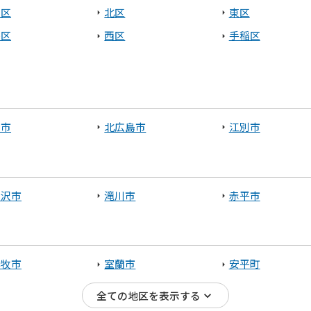
央区
北区
東区
平区
西区
手稲区
庭市
北広島市
江別市
見沢市
滝川市
赤平市
小牧市
室蘭市
安平町
全ての地区を表示する