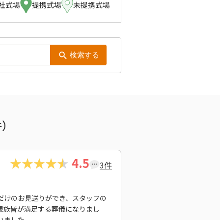
社式場
提携式場
未提携式場
検索する
件）
4.5
3件
だけのお見送りができ、スタッフの
親族皆が満足する葬儀になりまし
いました。