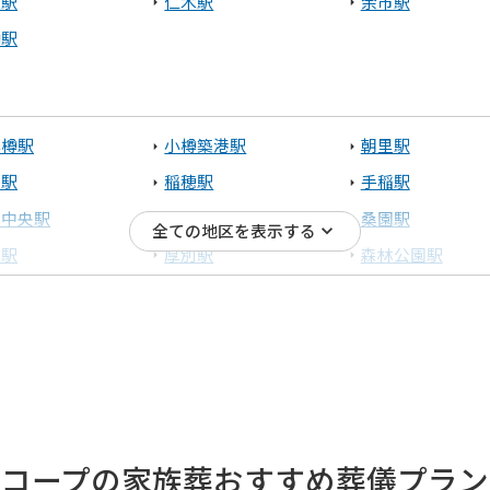
別駅
仁木駅
余市駅
樽駅
小樽駅
小樽築港駅
朝里駅
置駅
稲穂駅
手稲駅
寒中央駅
琴似駅
桑園駅
全ての地区を表示する
石駅
厚別駅
森林公園駅
砂駅
江別駅
豊幌駅
見沢駅
峰延駅
光珠内駅
内駅
近文駅
旭川駅
苫小牧)
コープの家族葬
おすすめ葬儀プラン
別駅
幌別駅
糸井駅