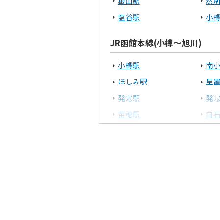
銀山駅
然
十勝エリア
塩谷駅
小
帯広市
JR函館本線(小樽～旭川)
上川エリア
小樽駅
南
ほしみ駅
星
旭川市
発寒駅
発
後志エリア
苗穂駅
白
野幌駅
高
小樽市
上幌向駅
岩
深川駅
納
JR室蘭本線(長万部・室蘭～
東室蘭駅
鷲