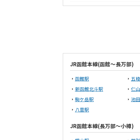
釧路市
白
オホーツクエリア
北見市
網
渡島エリア
JR函館本線(函館～長万部)
北斗市
函
函館駅
五
宗谷エリア
新函館北斗駅
仁
駒ケ岳駅
池
稚内市
八雲駅
根室エリア
JR函館本線(長万部～小樽)
根室市
中