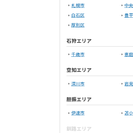
札幌市
中
白石区
豊
厚別区
石狩エリア
千歳市
恵
空知エリア
深川市
岩
胆振エリア
伊達市
苫
釧路エリア