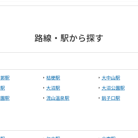
糠町
釧路郡釧路町
路線・駅から探す
走市
館市
木古内町
八雲町
稜郭駅
桔梗駅
大中山駅
山駅
大沼駅
大沼公園駅
田園駅
流山温泉駅
銚子口駅
標津町