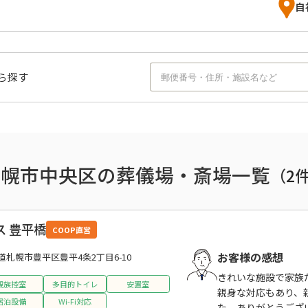
自
ら探す
札幌市中央区の葬儀場・斎場一覧
（
2
 豊平橋
COOP直営
お客様の感想
道札幌市豊平区豊平4条2丁目6-10
きれいな施設で家族
親族控室
多目的トイレ
安置室
親身な対応もあり、
宿泊設備
Wi-Fi対応
た。ありがとうござ