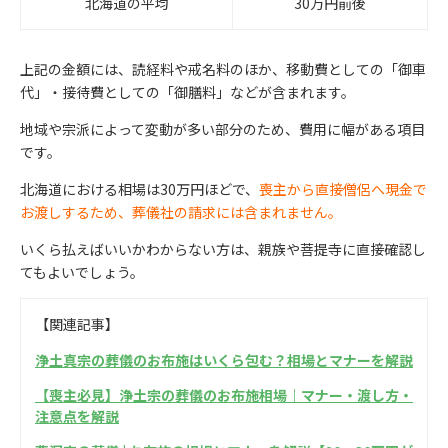
北海道の平均
30万円前後
上記の金額には、読経料や戒名料のほか、移動費としての「御車
代」・接待費としての「御膳料」などが含まれます。
地域や宗派によって変動が多い部分のため、費用に幅がある項目
です。
北海道における相場は30万円ほどで、
喪主から直接僧侶へ現金で
お渡しするため、葬儀社の請求には含まれません。
いくら払えばいいかわからない方は、親族や菩提寺に直接確認し
てもよいでしょう。
【関連記事】
浄土真宗の葬儀のお布施はいくら包む？相場とマナーを解説
【喪主必見】浄土宗の葬儀のお布施相場｜マナー・渡し方・
注意点を解説